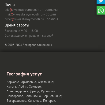
Почта
- реклама
adv
@
vivozstaroymebeli.ru
- общая
mail
@
vivozstaroymebeli.ru
- заказы
order
@
vivozstaroymebeli.ru
Время работы
Ежедневно 9:00 - 18:00
Без выходных и праздничных дней
© 2003-2026 Все права защищены
География услуг
Верховье, Архиповка, Сметанино;
Катынь, Лубня, Хохлово;
Александровка, Дрюцк, Русилово;
Пригорское, Талашкино, Борщевщина;
Богородицкое, Синьково, Печерск;