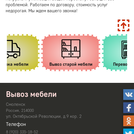
проблемой. Работаем по договору, стоимость услуг
недорогая. Мы ждем вашего звонка!
ели
Перевозка сейфов
Услуги грузчиков
Вывоз мебели
Смоленск
,
Россия
214000
ул. Октябрьской Революции, д.9 кор. 2
Телефон
8 (920) 335-18-52